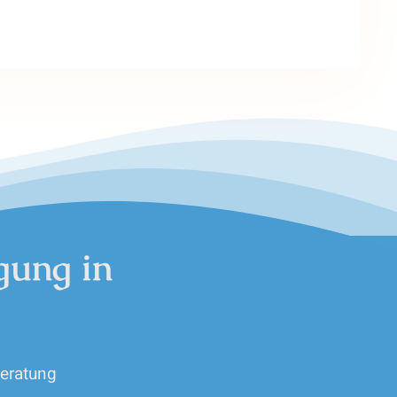
gung in
beratung