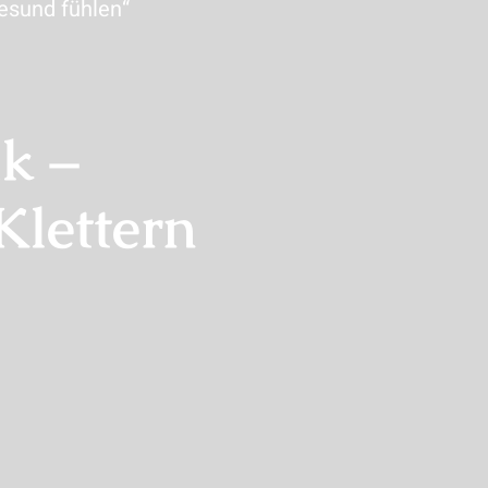
esund fühlen“
k –
Klettern