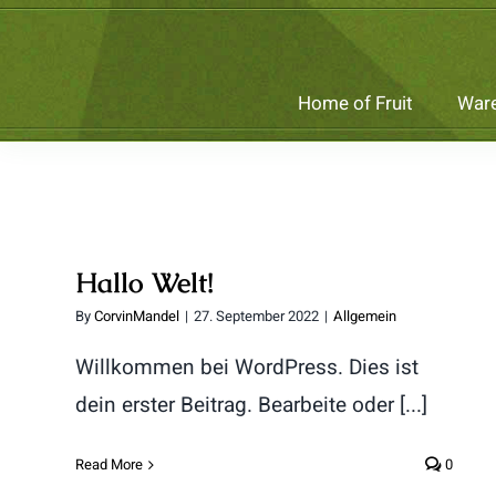
Skip
to
content
Home of Fruit
Ware
Hallo Welt!
By
CorvinMandel
|
27. September 2022
|
Allgemein
Willkommen bei WordPress. Dies ist
dein erster Beitrag. Bearbeite oder [...]
Read More
0